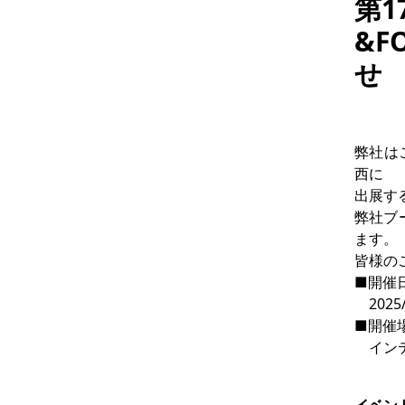
第1
&F
せ
弊社はこ
西に

出展す
弊社ブ
ます。

皆様の
■開催日
　2025
■開催場
　インテ